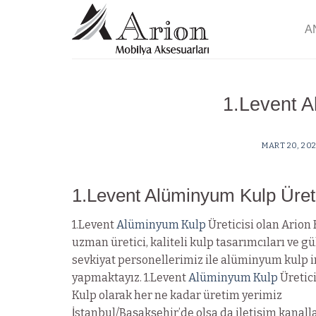
Skip
to
A
content
1.Levent A
MART 20, 20
1.Levent Alüminyum Kulp Üret
1.Levent
Alüminyum Kulp
Üreticisi olan Arion 
uzman üretici, kaliteli kulp tasarımcıları ve g
sevkiyat personellerimiz ile alüminyum kulp i
yapmaktayız. 1.Levent
Alüminyum Kulp
Üretici
Kulp olarak her ne kadar üretim yerimiz
İstanbul/Başakşehir’de olsa da iletişim kanal