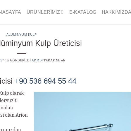
NASAYFA
ÜRÜNLERIMIZ
E-KATALOG
HAKKIMIZD
ALÜMINYUM KULP
lüminyum Kulp Üreticisi
23
’' TE GÖNDERILDI
ADMIN
TARAFINDAN
icisi
+90 536 694 55 44
Kulp olarak
üleryüzlü
malatı
si olan Arion
larımızdan