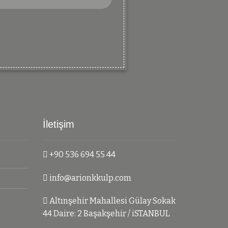
İletişim
+90 536 694 55 44
info@arionkkulp.com
Altınşehir Mahallesi Gülay Sokak
44 Daire: 2 Başakşehir / iSTANBUL