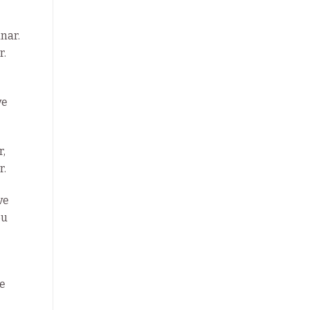
nar.
r.
ye
r,
r.
ve
bu
ye