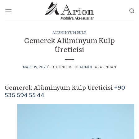
Skip
to
content
ALÜMINYUM KULP
Gemerek Alüminyum Kulp
Üreticisi
MART 19, 2023
’' TE GÖNDERILDI
ADMIN
TARAFINDAN
Gemerek Alüminyum Kulp Üreticisi
+90
536 694 55 44