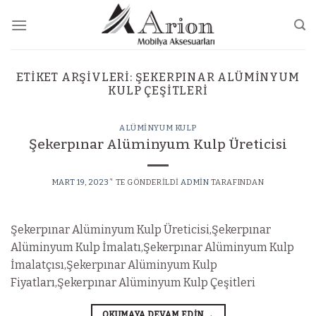
Skip
to
content
ETIKET ARŞIVLERI:
ŞEKERPINAR ALÜMINYUM
KULP ÇEŞITLERI
ALÜMINYUM KULP
Şekerpınar Alüminyum Kulp Üreticisi
MART 19, 2023
’' TE GÖNDERILDI
ADMIN
TARAFINDAN
Şekerpınar Alüminyum Kulp Üreticisi,Şekerpınar
Alüminyum Kulp İmalatı,Şekerpınar Alüminyum Kulp
İmalatçısı,Şekerpınar Alüminyum Kulp
Fiyatları,Şekerpınar Alüminyum Kulp Çeşitleri
OKUMAYA DEVAM EDIN
→